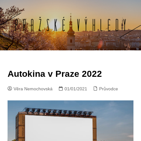
Skip
to
content
Autokina v Praze 2022
Věra Nemochovská
01/01/2021
Průvodce