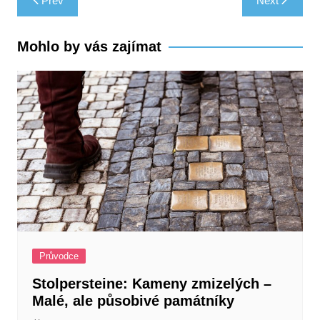
Prev
Next
pro
příspěvek
Mohlo by vás zajímat
Průvodce
Stolpersteine: Kameny zmizelých –
Malé, ale působivé památníky