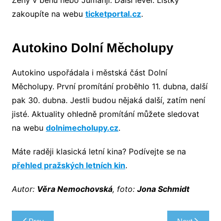
zakoupíte na webu
ticketportal.cz
.
Autokino Dolní Měcholupy
Autokino uspořádala i městská část Dolní
Měcholupy. První promítání proběhlo 11. dubna, další
pak 30. dubna. Jestli budou nějaká další, zatím není
jisté. Aktuality ohledně promítání můžete sledovat
na webu
dolnimecholupy.cz
.
Máte raději klasická letní kina? Podívejte se na
přehled pražských letních kin
.
Autor:
Věra Nemochovská
, foto:
Jona Schmidt
Navigace