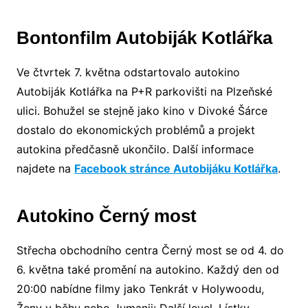
Bontonfilm Autobiják Kotlářka
Ve čtvrtek 7. května odstartovalo autokino
Autobiják Kotlářka na P+R parkovišti na Plzeňské
ulici. Bohužel se stejně jako kino v Divoké Šárce
dostalo do ekonomických problémů a projekt
autokina předčasně ukončilo. Další informace
najdete na
Facebook stránce Autobijáku Kotlářka
.
Autokino Černý most
Střecha obchodního centra Černý most se od 4. do
6. května také promění na autokino. Každý den od
20:00 nabídne filmy jako Tenkrát v Holywoodu,
Ženy v běhu nebo Jumanji: Další level. Lístky